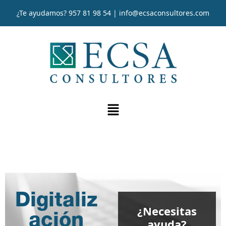
¿Te ayudamos?
957 81 98 54
|
info@ecsaconsultores.com
Digitaliz
¿Necesitas
ación
ayuda?