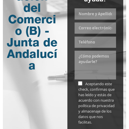
del
Comerci
o (B) -
Junta de
Andalucí
a
Aceptando este
check, confirmas que
has leído y estás de
acuerdo con nuestra
política de privacidad
y almacenaje de los
datos que nos
facilitas.