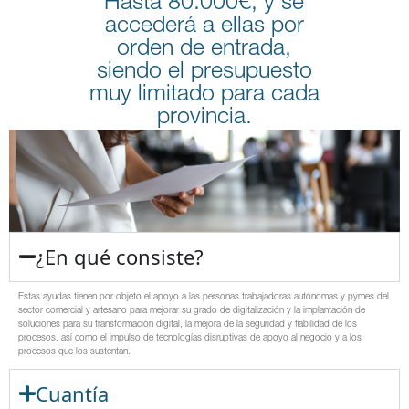
Hasta 80.000€, y se
accederá a ellas por
orden de entrada,
siendo el presupuesto
muy limitado para cada
provincia.
¿En qué consiste?
Estas ayudas tienen por objeto el apoyo a las personas trabajadoras autónomas y pymes del
sector comercial y artesano para mejorar su grado de digitalización y la implantación de
soluciones para su transformación digital, la mejora de la seguridad y fiabilidad de los
procesos, así como el impulso de tecnologías disruptivas de apoyo al negocio y a los
procesos que los sustentan.
Cuantía