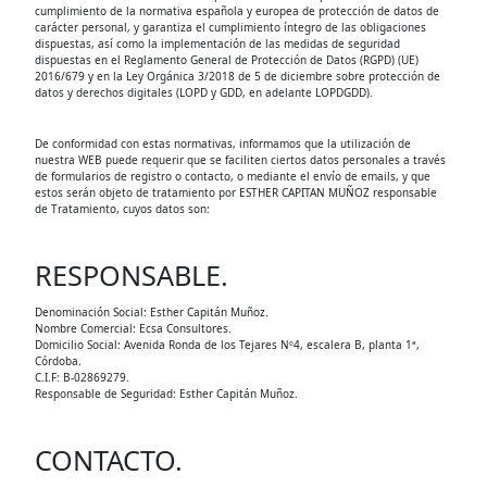
cumplimiento de la normativa española y europea de protección de datos de
carácter personal, y garantiza el cumplimiento íntegro de las obligaciones
dispuestas, así como la implementación de las medidas de seguridad
dispuestas en el Reglamento General de Protección de Datos (RGPD) (UE)
2016/679 y en la Ley Orgánica 3/2018 de 5 de diciembre sobre protección de
datos y derechos digitales (LOPD y GDD, en adelante LOPDGDD).
De conformidad con estas normativas, informamos que la utilización de
nuestra WEB puede requerir que se faciliten ciertos datos personales a través
de formularios de registro o contacto, o mediante el envío de emails, y que
estos serán objeto de tratamiento por ESTHER CAPITAN MUÑOZ responsable
de Tratamiento, cuyos datos son:
RESPONSABLE.
Denominación Social: Esther Capitán Muñoz.
Nombre Comercial: Ecsa Consultores.
Domicilio Social: Avenida Ronda de los Tejares Nº4, escalera B, planta 1ª,
Córdoba.
C.I.F: B-02869279.
Responsable de Seguridad: Esther Capitán Muñoz.
CONTACTO.