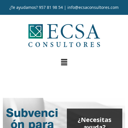
¿Te ayudamos?
957 81 98 54
|
info@ecsaconsultores.com
Subvenci
¿Necesitas
ón para
ayuda?