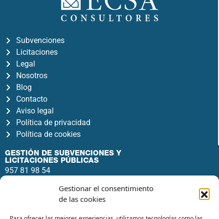
Subvenciones
Licitaciones
Legal
Nosotros
Blog
Contacto
Aviso legal
Política de privacidad
Política de cookies
GESTIÓN DE SUBVENCIONES Y
LICITACIONES PÚBLICAS
957 81 98 54
info@ecsaconsultores.com
Gestionar el consentimiento
Av. del Gran Capitán, 46, 4º1, Noroeste,
de las cookies
14006 Córdoba
Para ofrecer las mejores experiencias, utilizamos tecnologías como las